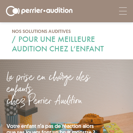
NOS SOLUTIONS AUDITIVES
/
POUR UNE MEILLEURE
AUDITION CHEZ L’ENFANT
La prise en charge des
enfants
chez Perrier Audition
Votre enfant n’a pas de réaction alors
que ses jouets font un bruit monstre ?