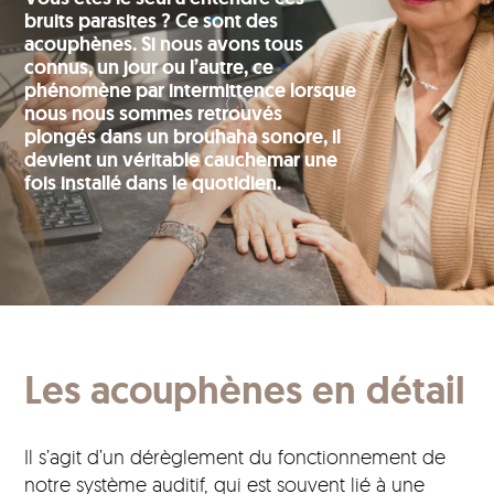
bruits parasites ? Ce sont des
acouphènes. Si nous avons tous
connus, un jour ou l’autre, ce
phénomène par intermittence lorsque
nous nous sommes retrouvés
plongés dans un brouhaha sonore, il
devient un véritable cauchemar une
fois installé dans le quotidien.
Les acouphènes en détail
Il s’agit d’un dérèglement du fonctionnement de
notre système auditif, qui est souvent lié à une