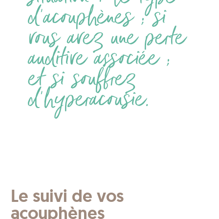
d’acouphènes ; si
vous avez une perte
auditive associée ;
et si souffrez
d’hyperacousie.
Le suivi de vos
acouphènes