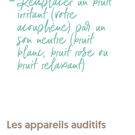
Remplacer un bruit
irritant (votre
acouphène) par un
son neutre (bruit
blanc, bruit rose ou
bruit relaxant)
Les appareils auditifs