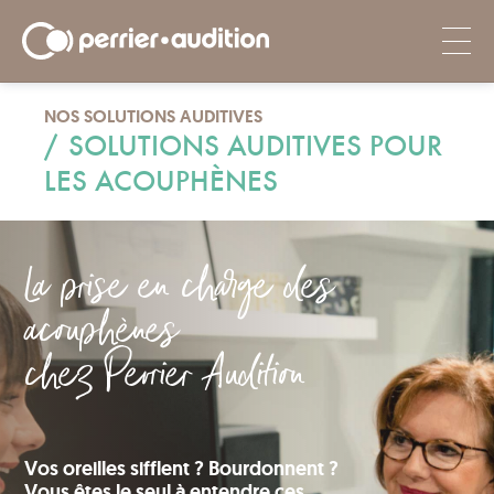
NOS SOLUTIONS AUDITIVES
/
SOLUTIONS AUDITIVES POUR
LES ACOUPHÈNES
La prise en charge des
acouphènes
chez Perrier Audition
Vos oreilles sifflent ? Bourdonnent ?
Vous êtes le seul à entendre ces